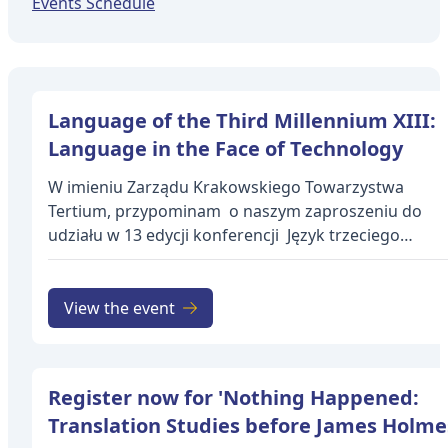
Events Schedule
Language of the Third Millennium XIII:
Language in the Face of Technology
W imieniu Zarządu Krakowskiego Towarzystwa
Tertium, przypominam o naszym zaproszeniu do
udziału w 13 edycji konferencji Język trzeciego
tysiąclecia XIII tym razem pod hasłem "Język w oblicz
technologii". Konferencja odbędzie się w Krakowie 
dniach 13-15 marca 2024 r. Trzynasta edycja
View the event
konferencji „Język trzeciego tysiąclecia” dąży do
zgromadzenia szerokiego grona naukowców celem
zgłębienia różnych aspektów języka w obliczu
Register now for 'Nothing Happened:
technologii. Różnorodne czynniki postrzegane jako
Translation Studies before James Holme
decydujące w użyciu języka w epoce cyfrowej – od