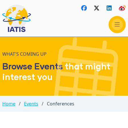
WHAT'S COMING UP
Browse Events
that might
interest you
Home
/
Events
/
Conferences